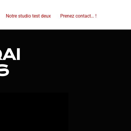
Notre studio test deux
Prenez contact… !
AI
S