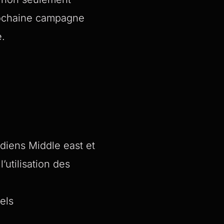
prochaine campagne
e.
ndiens Middle east et
utilisation des
els