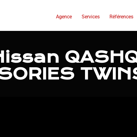
Agence
Services
Références
 Nissan QASHQ
SORIES TWIN