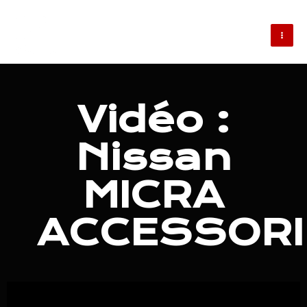
Aller
MAI
au
ME
contenu
Vidéo :
Nissan
MICRA
ACCESSORI