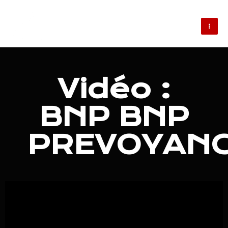
Aller
MAI
au
ME
contenu
Vidéo :
BNP BNP
PREVOYAN