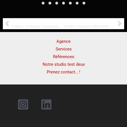
PRÉCÉDENT
SUIVANT
Précédent
Su
Vidéo : Orange Campagne MAISON PROTEGÉE
Vidéo : Nissan GENUINE PARTS
Agence
Services
Références
Notre studio test deux
Prenez contact… !