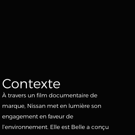
RÉALISATIONS
STUDIO FULL IA
STUDIO DE TOURNAGE
À PROPOS
RAPHAEL.C@ELLEESTBELLE.FR
INSTAGRAM
Contexte
18 RUE DU BOURG TIBOURG, 75004 PARIS
LINKEDIN
À travers un film documentaire de
marque, Nissan met en lumière son
engagement en faveur de
l’environnement. Elle est Belle a conçu