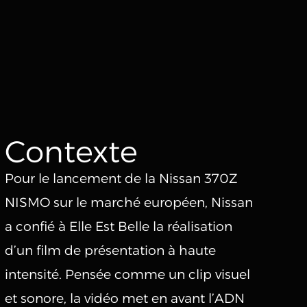
RÉALISATIONS
STUDIO FULL IA
STUDIO DE TOURNAGE
À PROPOS
Contexte
RAPHAEL.C@ELLEESTBELLE.FR
INSTAGRAM
Pour le lancement de la Nissan 370Z
18 RUE DU BOURG TIBOURG, 75004 PARIS
LINKEDIN
NISMO sur le marché européen, Nissan
a confié à Elle Est Belle la réalisation
d’un film de présentation à haute
intensité. Pensée comme un clip visuel
et sonore, la vidéo met en avant l’ADN