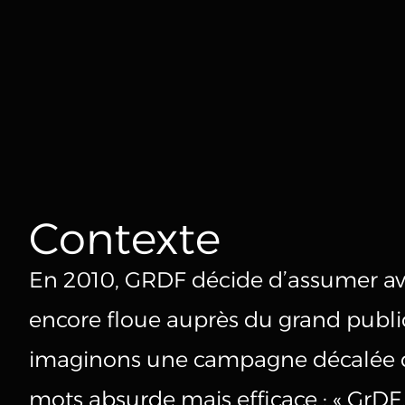
SERVICES
RÉALISATIONS
STUDIO FULL IA
Contexte
STUDIO DE TO
En 2010, GRDF décide d’assumer av
encore floue auprès du grand public
À PROPOS
imaginons une campagne décalée qu
mots absurde mais efficace : « GrDF