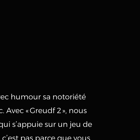
URNAGE
ec humour sa notoriété
. Avec « Greudf 2 », nous
i s’appuie sur un jeu de
, c’est pas parce que vous